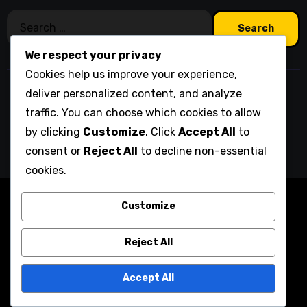
Search
for:
We respect your privacy
Cookies help us improve your experience,
deliver personalized content, and analyze
tankbar-leipzig.de
traffic. You can choose which cookies to allow
by clicking
Customize
. Click
Accept All
to
consent or
Reject All
to decline non-essential
cookies.
Copyright © All rights reserved
|
Blogarise
by
Customize
Themeansar
.
Cookie-Einstellungen
Kontakt
Reject All
Datenschutzbestimmungen
Nutzungsbedingungen
Accept All
Unsere Geschichte