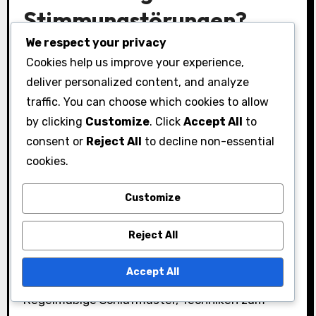
Stimmungstörungen?
We respect your privacy
Es gibt verschiedene Behandlungsoptionen zur
Cookies help us improve your experience,
Bewältigung von PMS-bedingten
deliver personalized content, and analyze
Stimmungstörungen, die von
traffic. You can choose which cookies to allow
Lebensstiländerungen bis hin zu Medikamenten
by clicking
Customize
. Click
Accept All
to
reichen. Jeder Ansatz kann helfen, Symptome
consent or
Reject All
to decline non-essential
zu lindern, aber die Wirksamkeit kann je nach
cookies.
individuellen Umständen und Vorlieben
variieren.
Customize
Lebensstiländerungen
Reject All
Lebensstiländerungen sind oft der erste Schritt
Accept All
zur Bewältigung von PMS-Stimmungstörungen.
Regelmäßige Schlafmuster, Techniken zum